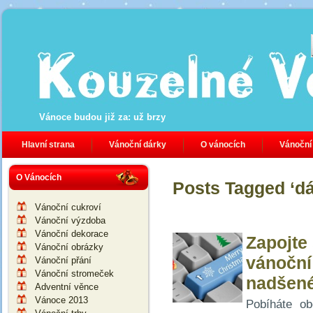
Vánoce budou již za:
už brzy
Hlavní strana
Vánoční dárky
O vánocích
Vánoční
O Vánocích
Posts Tagged ‘dá
Vánoční cukroví
Vánoční výzdoba
Vánoční dekorace
Zapojte 
Vánoční obrázky
vánoční
Vánoční přání
Vánoční stromeček
nadšené
Adventní věnce
Vánoce 2013
Pobíháte o