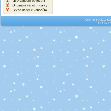
LED vánoční osvětlení
Originální vánoční dárky
Levné dárky k vánocům
Copyright © 2012
Ko
Stránky vy