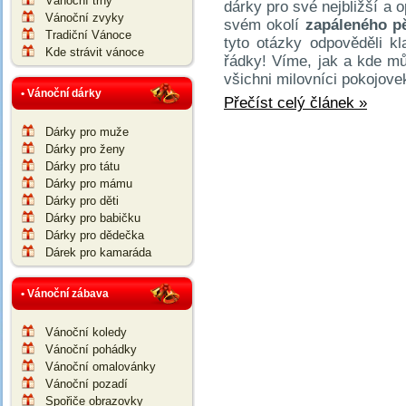
Vánoční trhy
dárky pro své nejbližší a o
Vánoční zvyky
svém okolí
zapáleného pě
Tradiční Vánoce
tyto otázky odpověděli kl
Kde strávit vánoce
řádky! Víme, jak a kde m
všichni milovníci pokojovek
• Vánoční dárky
Přečíst celý článek »
Dárky pro muže
Dárky pro ženy
Dárky pro tátu
Dárky pro mámu
Dárky pro děti
Dárky pro babičku
Dárky pro dědečka
Dárek pro kamaráda
• Vánoční zábava
Vánoční koledy
Vánoční pohádky
Vánoční omalovánky
Vánoční pozadí
Spořiče obrazovky