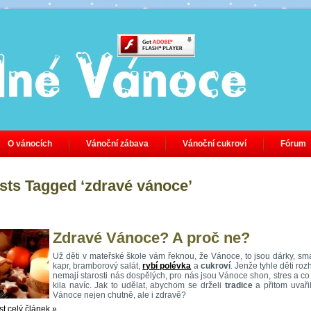
O vánocích
Vánoční zábava
Vánoční cukroví
Fórum
sts Tagged ‘zdravé vánoce’
Zdravé Vánoce? A proč ne?
Už děti v mateřské škole vám řeknou, že Vánoce, to jsou dárky, s
kapr, bramborový salát,
rybí polévka
a
cukroví
. Jenže tyhle děti ro
nemají starosti nás dospělých, pro nás jsou Vánoce shon, stres a co
kila navíc. Jak to udělat, abychom se drželi
tradice
a přitom uvařil
Vánoce nejen chutně, ale i zdravě?
st celý článek »