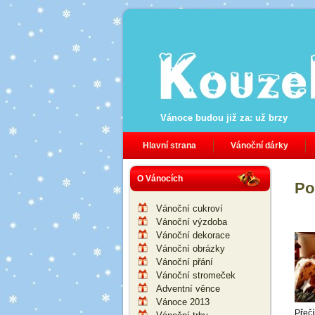
Vánoce budou již za:
už brzy
Hlavní strana
Vánoční dárky
O Vánocích
Po
Vánoční cukroví
Vánoční výzdoba
Vánoční dekorace
Vánoční obrázky
Vánoční přání
Vánoční stromeček
Adventní věnce
Vánoce 2013
Přečí