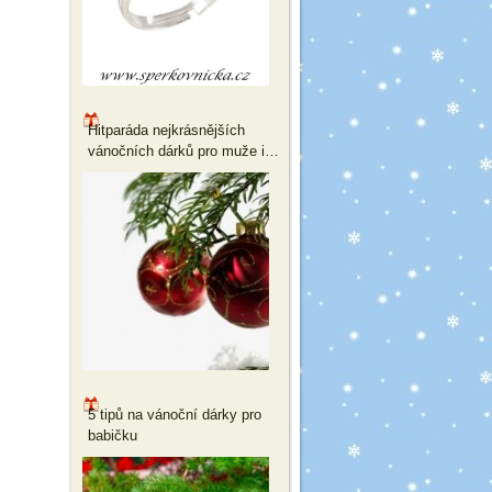
Hitparáda nejkrásnějších
vánočních dárků pro muže i
ženy
5 tipů na vánoční dárky pro
babičku