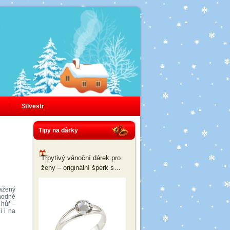
Silvestr
Tipy na dárky
Třpytivý vánoční dárek pro
ženy – originální šperk s
komponenty Swarovski
mažený
zhodně
 hůř –
i i na